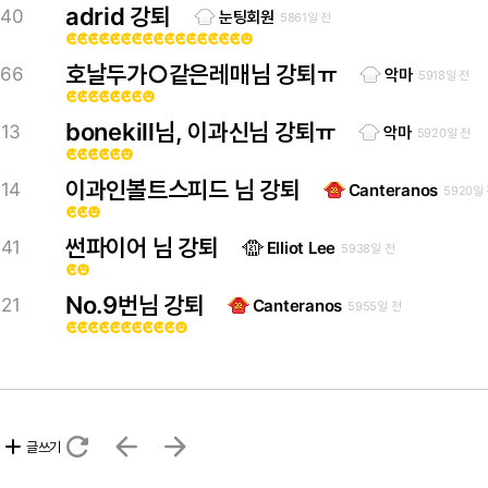
adrid 강퇴
40
눈팅회원
5861일 전
emoji_emotions
emoji_emotions
emoji_emotions
emoji_emotions
emoji_emotions
emoji_emotions
emoji_emotions
emoji_emotions
emoji_emotions
emoji_emotions
emoji_emotions
emoji_emotions
emoji_emotions
emoji_emotions
emoji_emotions
emoji_emotions
emoji_emotions
호날두가○같은레매님 강퇴ㅠ
66
악마
5918일 전
emoji_emotions
emoji_emotions
emoji_emotions
emoji_emotions
emoji_emotions
emoji_emotions
emoji_emotions
emoji_emotions
bonekill님, 이과신님 강퇴ㅠ
13
악마
5920일 전
emoji_emotions
emoji_emotions
emoji_emotions
emoji_emotions
emoji_emotions
emoji_emotions
이과인볼트스피드 님 강퇴
14
Canteranos
5920일
emoji_emotions
emoji_emotions
emoji_emotions
썬파이어 님 강퇴
41
Elliot Lee
5938일 전
emoji_emotions
emoji_emotions
No.9번님 강퇴
21
Canteranos
5955일 전
emoji_emotions
emoji_emotions
emoji_emotions
emoji_emotions
emoji_emotions
emoji_emotions
emoji_emotions
emoji_emotions
emoji_emotions
emoji_emotions
emoji_emotions
refresh
arrow_back
arrow_forward
add
글쓰기