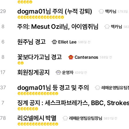
emoji_emotions
emoji_emotions
emoji_emotions
emoji_emotions
emoji_emotions
dogma01님 주의 (누적 강퇴)
29
맥카님
5793일
emoji_emotions
emoji_emotions
emoji_emotions
emoji_emotions
emoji_emotions
emoji_emotions
emoji_emotions
emoji_emotions
emoji_emotions
emoji_emotions
emoji_emotions
emoji_emotions
emoji_emotions
emoji_emotions
emoji_emotions
emoji_emotions
주의: Mesut Ozil님, 아이엠쥐님
8
맥카님
58
원주님 경고
6
Elliot Lee
586일 전
꽃보다가고님 경고
8
Canteranos
588일 전
emoji_emotions
emoji_emotions
회원징계공지
17
운영자
639일 전
dogma01님 등 경고 및 주의
37
레매운영팀유팀
emoji_emotions
emoji_emotions
emoji_emotions
emoji_emotions
emoji_emotions
emoji_emotions
emoji_emotions
emoji_emotions
emoji_emotions
emoji_emotions
emoji_emotions
emoji_emotions
emoji_emotions
emoji_emotions
징계 공지 : 세스크파브레가스, BBC, Stroke
7
emoji_emotions
emoji_emotions
emoji_emotions
emoji_emotions
emoji_emotions
emoji_emotions
emoji_emotions
리오넬메시 박멸
78
레매운영팀유팀장님
5851일 전
emoji_emotions
emoji_emotions
emoji_emotions
emoji_emotions
emoji_emotions
emoji_emotions
emoji_emotions
emoji_emotions
emoji_emotions
emoji_emotions
emoji_emotions
emoji_emotions
emoji_emotions
emoji_emotions