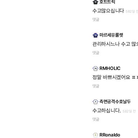
호트트릭
수고많으십니다
582일 
댓글
마르세유룰렛
관리하시느나
수고
많
댓글
RMHOLIC
정말
바쁘시겠어요
ㅍ
댓글
측면공격수호날두
수고하십니다.
582일 전
댓글
RRonaldo