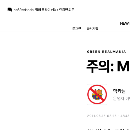
모하니
:
인스타 케밥단들은 벨링엄 베실바 3선에 귈공미 미는중
question_answer
no6Redondo
:
귈러 몸빵이 베실바만큼만 되도
마르코 로이스
:
귈러 뭔가 나중에 수염 기를거 같은 느낌
아자차타
:
귈러도 이제 앳된느낌이없군요
NEW 
닥터 둠
:
1번은 무한도전 못친소 우승후보, 2번은 미국 콧수염 보안관, 3번은 어.... 음...
로그인
회원가입
뉴스봇
:
AS) 레알 마드리드 재정 전략 공개
흰둥이
:
ㅋㅋㅋ 저건 진짜 너무한데 ㅋㅋㅋ 근데 웃긴건 인정
챔스3연패
:
엌ㅋㅋㅋㅋㅋㅋㅋㅋ
닥터 둠
:
www.fmkorea.com/10190343611
챔스3연패
:
와 ㄷㄷ 마지막 컷백 내주는거까지
GREEN REALMANIA
모하니
:
인스타 케밥단들은 벨링엄 베실바 3선에 귈공미 미는중
주의:
M
맥카님
운영자 아
2011.06.15 03:15 · 484