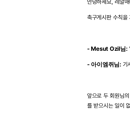
안녕하세요, 레알매
축구게시판 수칙을 
- Mesut Ozil님:
- 아이엠쥐님:
기
앞으로 두 회원님의
를 받으시는 일이 