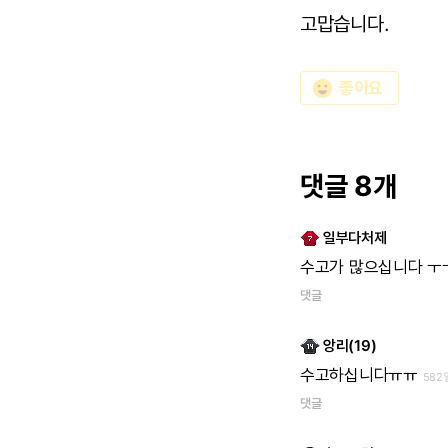
고맙습니다.
emoji_emotions
좋아요
댓글 8개
일부다처제
수고가
많으십니다
ㅜ
댓글
앙리(19)
수고하십니다ㅠㅠ
582
댓글