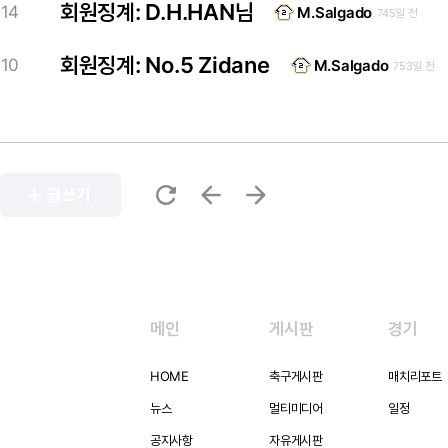
회원징계: D.H.HAN님
14
M.Salgado
745일 전
회원징계: No.5 Zidane
10
M.Salgado
753일 전
refresh
arrow_back
arrow_forward
add
글쓰기
메인
게시판
경기
HOME
축구게시판
매치리포트
뉴스
멀티미디어
일정
공지사항
자유게시판