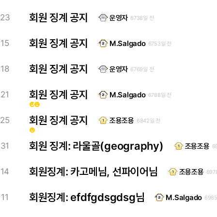
회원 징계 공지
23
운영자
6738일 전
회원 징계 공지
15
M.Salgado
6753일 전
회원 징계 공지
18
운영자
6769일 전
회원 징계 공지
21
M.Salgado
6788일 전
emoji_emotions
emoji_emotions
회원 징계 공지
25
조용조용
6842일 전
emoji_emotions
회원 징계: 라울골(geography)
31
조용조용
6
회원징계: 카고메님, 선파이어님
14
조용조용
697
회원징계: efdfgdsgdsg님
11
M.Salgado
698