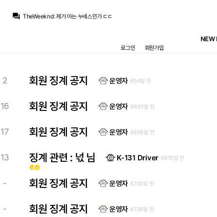
초금아
:
그냥 로드리는 두고...다른 선수 알아봐 톱 급하잖아
question_answer
TheWeeknd
:
제가 아는 누녜스인가 ㄷㄷ
스코월드
:
허리만 힘 잔뜩 주고 정작 앞에는 올모,고든 이런 애들인데
TheWeeknd
:
누녜스요???? 으악
NEW 
초금아
:
그래서 분위기보면 로드리온다니까 좋긴좋은데 걱정이 많아보이네요 ㅋㅋ...
로그인
회원가입
라그
:
멘데스랑 뒤에서 누녜스 딜하고 있다는 소문도 있고
TheWeeknd
:
알레띠는 계속 거기엔 안팔아 고수중이고
스코월드
:
톱 보강은 못하고 로드리만 영입하면 저기도 뒷목 잡을걸요ㅋㅋ
라그
:
지금도 훌리안 영입에 대해서 어차피 영입 안할거라 안되는 훌리안에 집착하는 척한다 이렇게 보는 사람도 있을걸요
회원 징계 공지
2
운영자
654일 전
초금아
:
꼬마에서 악받쳐서 무조건 100M은 요구할거같은데
초금아
:
그냥 로드리는 두고...다른 선수 알아봐 톱 급하잖아
회원 징계 공지
16
운영자
6623일 전
회원 징계 공지
17
운영자
6659일 전
징계 관련 : 넋 님
13
K-131 Driver
6670일 전
emoji_emotions
emoji_emotions
회원 징계 공지
-
운영자
6733일 전
회원 징계 공지
-
운영자
6734일 전