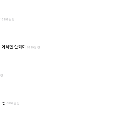
ㅠ
6899일 전
는
이러면
안되여
6899일 전
 전
니
;;;
6899일 전