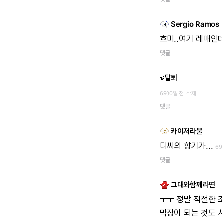
Sergio Ramos
흐미..여기
레매인데
댓글
탈퇴
6900일 전
삭제
댓글
카이저라울
디씨의
향기가...
6
댓글
그대와함께라면
ㅜㅜ
정말
적절한
막장이
되는
것도