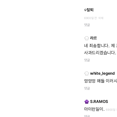
탈퇴
6900일 전
삭제
댓글
라르
네
죄송합니다.
제
사과드리겠습니다.
댓글
white_legend
엉엉엉
왜들
이러시
댓글
S.RAMOS
아이런일이.
6900일 
댓글