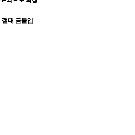
사료되므로 퇴장
 절대 금물입
만