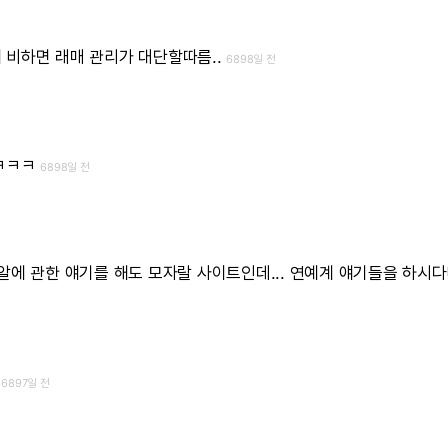
에
비하면
래매
관리가
대단할따름..
6898일 전
ㅋㅋㅋ
6898일 전
알에
관한
얘기를
해도
모자랄
사이트인데...
연예계
얘기들을
하시다니
6897일 전