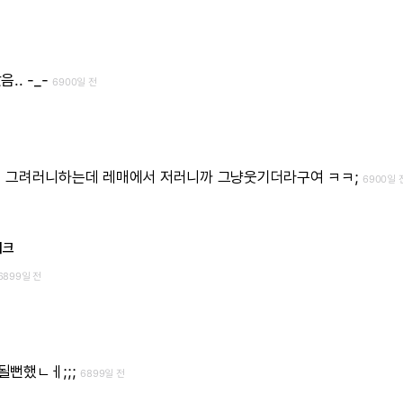
음..
-_-
6900일 전
면
그려러니하는데
레매에서
저러니까
그냥웃기더라구여
ㅋㅋ;
6900일 
이크
6899일 전
뻔했ㄴㅔ;;;
6899일 전