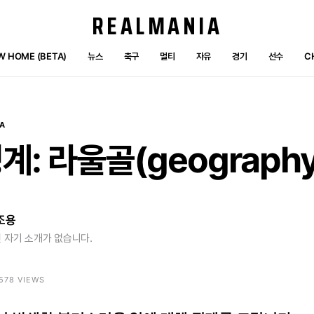
REALMANIA
W HOME (BETA)
뉴스
축구
멀티
자유
경기
선수
C
A
계:
라울골(geography
조용
 자기 소개가 없습니다.
5578 VIEWS