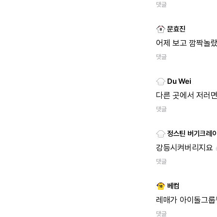
댓글
문효진
어제
보고
깜짝놀랐
댓글
Du Wei
다른
곳에서
저러
댓글
정스틴 버기크레
강등시켜버리지요
댓글
베컴
레매가
아이돌그룹될
댓글