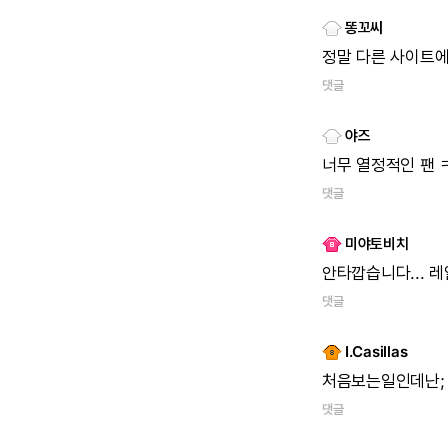
똥꼬씨
정말
다른
사이트
댓글
야즈
너무
열정적인
팬
댓글
미야토비치
안타깝습니다...
레
댓글
I.Casillas
처음보는일인데난;
댓글