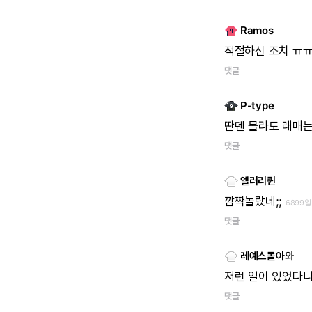
Ramos
적절하신
조치
ㅠ
댓글
P-type
딴덴
몰라도
래매
댓글
엘러리퀸
깜짝놀랐네;;
6899일
댓글
레예스돌아와
저런
일이
있었다
댓글