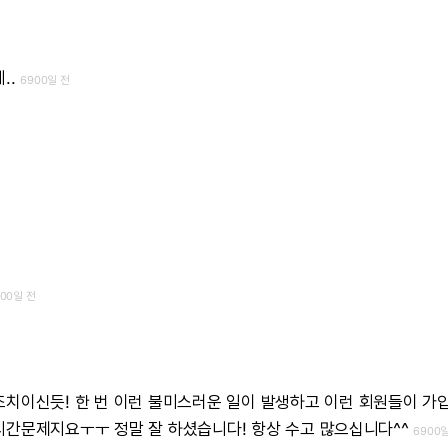
..
6900일 전
900일 전
조치이신듯!
한
번
이런
불미스러운
일이
발생하고
이런
회원들이
가
시간문제지요ㅜㅜ
정말
잘
하셨습니다!
항상
수고
많으십니다^^
6900