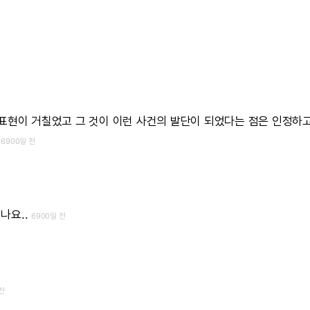
표현이
거칠었고
그
것이
이런
사건의
발단이
되었다는
점은
인정하고
6900일 전
나요..
6900일 전
전