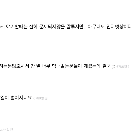
하게
얘기할때는
전혀
문제되지않을
말투지만..
아무래도
인터넷상이
전
하는분많으셔서
걍
말
너무
막내뱉는분들이
계셨는데
결국
;;
6786일 전
런일이
벌어지네요
6786일 전
6786일 전