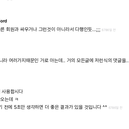
ord
다른
회원과
싸우거나
그런것이
아니라서
다행인듯...;;;
6786일 전
니라
여러가지때문인
거로
아는데..
거의
모든글에
저런식의
댓글을..
게
사용합시다
나오는데
ㅋ
기
전에
5초만
생각하면
더
좋은
결과가
있을
것입니다
^^
6786일 전