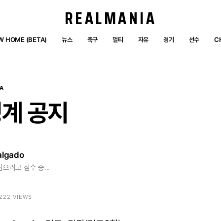
REALMANIA
W HOME (BETA)
뉴스
축구
멀티
자유
경기
선수
C
A
징계
공지
algado
잡으려고 잠수 중...
5222 VIEWS