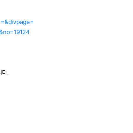
n1=&divpage=
c&no=19124
니다.