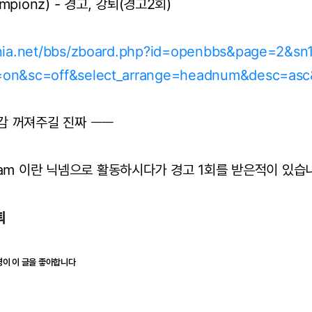
pionz) - 경고, 강퇴(경고2회)
ania.net/bbs/zboard.php?id=openbbs&page=2&s
=on&sc=off&select_arrange=headnum&desc=as
감 꺼져주길 진짜 ㅡㅡ
am 이란 닉넴으로 활동하시다가 경고 1회를 받은적이 있습
퇴
명이 이 글을 좋아합니다