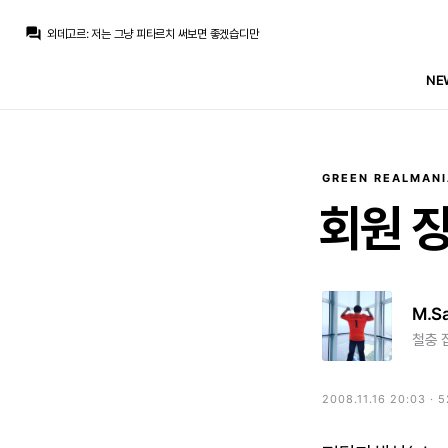
La Decimoquinta
:
슈틸러는 지금 미드필더 대이동이 일어나는 현재 메타에서도 이렇다할 관심보이는 팀이 없는거보면
question_answer
외데고르
:
저는 그냥 피타르치 써보면 좋겠습디만
외데고르
:
일단 누가 온다면 여태 링크뜬적 없는놈일 확률이 높겠네요
라그
:
1달 전으로 가서 10만원 빵 하자고 하면 안 온다에 걸었을거
NE
라그
:
둠프리스는 뭐 그래 필요하다 했는데 곤살로 엔드릭 제끼고 에스피는 진짜 ???
토티
:
설명하면 너무 길어서 암튼
토티
:
저는 이번에 들어온 애들 중에 제 관념을 다 깨뜨린 두명이 둠프리스랑 에스피임
라그
:
자카나 찰하노글루, 슈틸러....
La Decimoquinta
:
뭐 진짜 누가 나가기만 한다면 무리뉴가 좋아할만한 자카같은 노장 단기영입같은게 있을수는 있겠죠
라그
:
육각형보다는 스페셜리스트
GREEN REALMANI
La Decimoquinta
:
슈틸러는 지금 미드필더 대이동이 일어나는 현재 메타에서도 이렇다할 관심보이는 팀이 없는거보면
회원
M.S
철충 
2008.11.16 20:03 · 