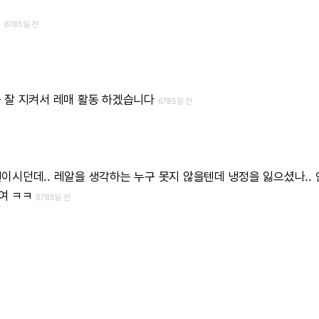
ㅠ
6785일 전
를
잘
지켜서
레매
활동
하겠습니다
6785일 전
이시던데..
레알을
생각하는
누구
못지
않을텐데
냉정을
잃으셨나..
여
ㅋㅋ
6785일 전