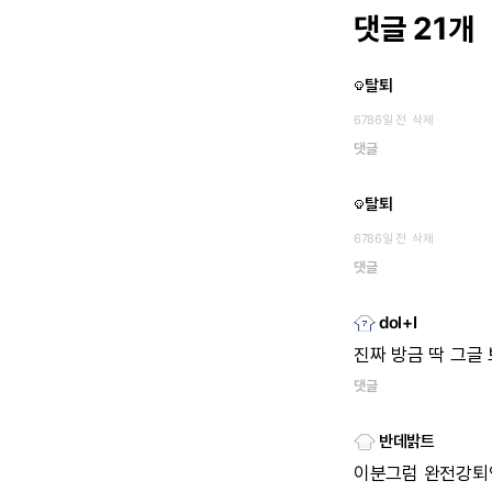
댓글 21개
탈퇴
6786일 전
삭제
댓글
탈퇴
6786일 전
삭제
댓글
dol+I
진짜
방금
딱
그글
댓글
반데밝트
이분그럼
완전강퇴