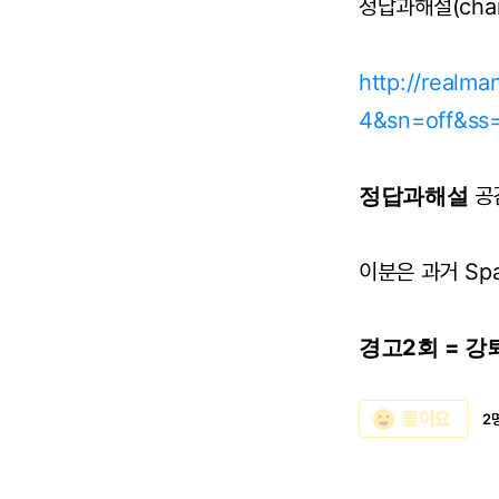
정답과해설(cham
http://realm
4&sn=off&ss
정답과해설
공
이분은 과거 Sp
경고2회 = 강
emoji_emotions
좋아요
2