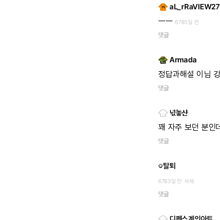
aL_rRaVIEW27
ㅡㅡ
6785일 전
댓글
Armada
정답과해설
이님
댓글
넋놓샨
꽤
자주
보던
분인데
댓글
탈퇴
6783일 전
삭제
댓글
디펜스계의아트