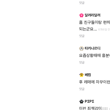
댓글
달려라달려
흠
친구들이랑
편
되는군요...
6786일 
댓글
타키나르디
요즘상황때매
흥분
댓글
베컴
후
레매에
자꾸이
댓글
ΡΣΡΣ
이런
죄책감이;;;;;