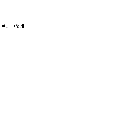
다보니
그렇게