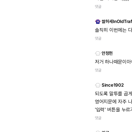
댓글
쌀허세InOldTraf
솔직히
이번에는
댓글
안정헌
저거
하나때문이아
댓글
Since1902
되도록
말투를
곱
영어지문에
자주
'입력'
버튼을
누르
댓글