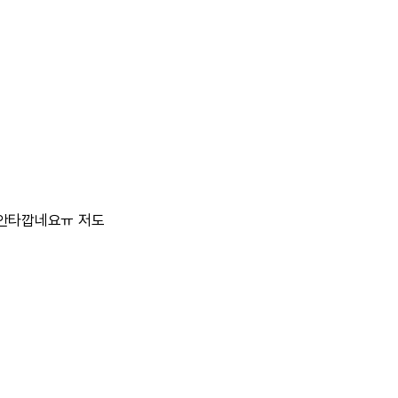
안타깝네요ㅠ
저도