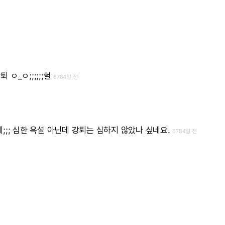
강퇴
ㅇ_ㅇ;;;;;;헐
6784일 전
;;;
심한
욕설
아닌데
강퇴는
심하지
않았나
싶네요.
6784일 전