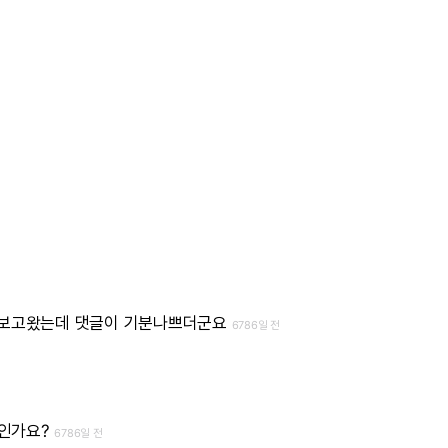
보고왔는데
댓글이
기분나쁘더군요
6786일 전
인가요?
6786일 전