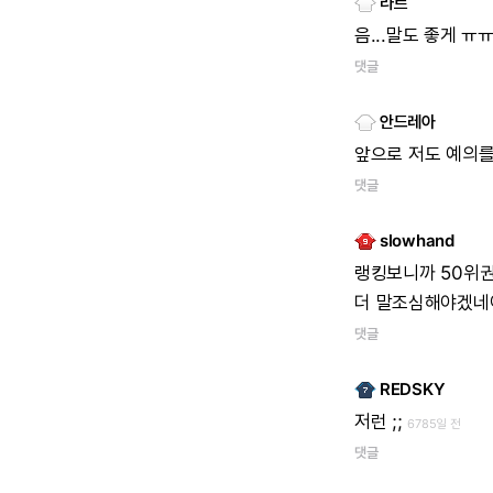
라르
음...말도
좋게
ㅠ
댓글
안드레아
앞으로
저도
예의
댓글
slowhand
랭킹보니까
50위권
더
말조심해야겠네
댓글
REDSKY
저런
;;
6785일 전
댓글