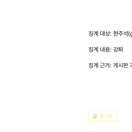
징계 대상: 현주석(g
징계 내용: 강퇴
징계 근거: 게시판 
emoji_emotions
좋아요