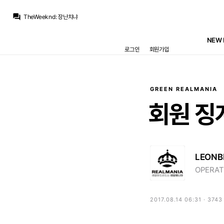
TheWeeknd
:
최대한 뜯어내야지
question_answer
TheWeeknd
:
장난치냐
TheWeeknd
:
었다더니
TheWeeknd
:
맨시티 자식들 바르까 오퍼 비웃었닫니니
NEW 
Jude Bellingham
:
로드리는 바르샤로 가는 분위기네요.. 시티랑 점점 접근중이라네
로그인
회원가입
Inaki
:
로드리가 핵심인데
아자차타
:
걔는 바르샤가도 작년에 카라레스샀으니 어쩔수없지하고 체념한 사람이 절반은 됐을테니
La Decimoquinta
:
요비치랑 같이 언급될 그런 케이스는 아니라는거죠. 요비치는 축구만 못한게 아니라 멘탈, 사생활도 문제였어요
아자차타
:
까놓고 로드리영입하고 지금 쿠쿠로 줄다리기했으면 보드진이 지금처럼 욕먹진않을걸요.
ㅇ-ㅇ
:
못하니까 못뛰죠
GREEN REALMANIA
TheWeeknd
:
최대한 뜯어내야지
회원
징
LEONB
OPERAT
2017.08.14 06:31 · 374