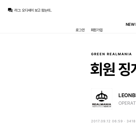
라그
:
취향상 호불호는 있을 수도 있어도 영상미는 확실하네요
question_answer
라그
:
오디세이 보고 왔는데..
TheWeeknd
:
최대한 뜯어내야지
TheWeeknd
:
장난치냐
NEW 
TheWeeknd
:
었다더니
로그인
회원가입
TheWeeknd
:
맨시티 자식들 바르까 오퍼 비웃었닫니니
Jude Bellingham
:
로드리는 바르샤로 가는 분위기네요.. 시티랑 점점 접근중이라네
Inaki
:
로드리가 핵심인데
아자차타
:
걔는 바르샤가도 작년에 카라레스샀으니 어쩔수없지하고 체념한 사람이 절반은 됐을테니
La Decimoquinta
:
요비치랑 같이 언급될 그런 케이스는 아니라는거죠. 요비치는 축구만 못한게 아니라 멘탈, 사생활도 문제였어요
GREEN REALMANIA
라그
:
취향상 호불호는 있을 수도 있어도 영상미는 확실하네요
회원
징
LEONB
OPERAT
2017.09.12 06:59 · 341