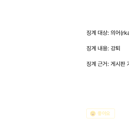
징계 대상: 의어(rk
징계 내용: 강퇴
징계 근거: 게시판 
emoji_emotions
좋아요