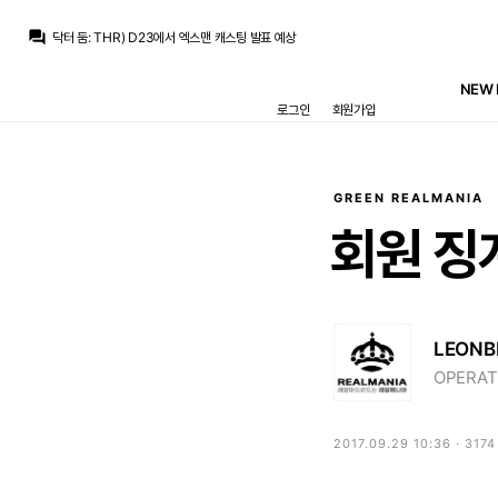
베르스타펜
:
로드리 얼마에 가는지 아직 1티어 안떴나요?
question_answer
닥터 둠
:
THR) D23에서 엑스맨 캐스팅 발표 예상
닥터 둠
:
브뉴데 각본가인 크리스 맥카나&에릭 소머스가 둠스데이와 시크릿 워즈도 담당하고 있다는 후문
La Decimoquinta
:
압박없는 위치로 숨어버린다, 편한 위치에서만 플레이한다, 의미없는 매크로 패스만 한다 등등...
NEW 
La Decimoquinta
:
공신력은 별로 없는거같은데 로카텔리 링크가 잠깐 있었는데 얘가 아이러니하게도 유베팬들로부터 욕먹는 레파토리가 추멘이랑 비슷합니다
로그인
회원가입
San Iker
:
최선은 당연히 로드리 그냥 데려오는 거겠지만요.
San Iker
:
이번시즌 버릴 거 아니면 로드리 놓치더라도 유벤투스의 로카텔리나 팰리스의 워튼 같은 선수라도 좀 데려오는 게 맞다고 생각하는데 페레스가 말을 쳐들을 거 같지가 않군요..
닥터 둠
:
m.fmkorea.com/best/10162046506
La Decimoquinta
:
라센시오가 다치지만 않았어도 저기로 보내면 딱이었을거 같은데
온태
:
아 라센시오 데려가지
GREEN REALMANIA
베르스타펜
:
로드리 얼마에 가는지 아직 1티어 안떴나요?
회원
징
LEONB
OPERAT
2017.09.29 10:36 · 317