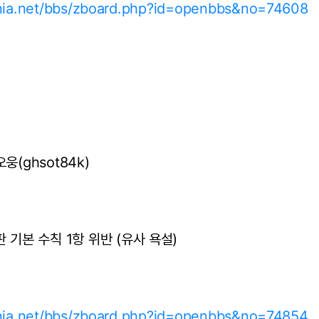
ania.net/bbs/zboard.php?id=openbbs&no=74608
웅(ghsot84k)
 기본 수칙 1항 위반 (유사 욕설)
ania.net/bbs/zboard.php?id=openbbs&no=74854