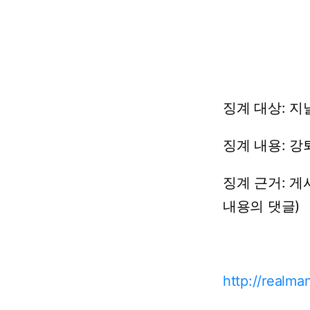
징계
대상:
지날
징계
내용:
강
징계
근거:
게
내용의
댓글)
http://realm