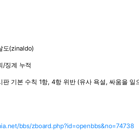
도(zinaldo)
퇴/징계
누적
시판
기본
수칙
1항,
4항
위반
(유사
욕설,
싸움을
일
ania.net/bbs/zboard.php?id=openbbs&no=74738