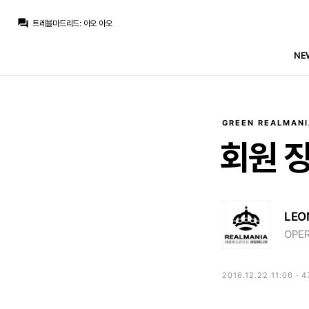
트레블마드리드
:
로드리가 바르샤가서 안아프고 시즌 보내면 우리는 무관인데 이걸 손놓고 있는건 좀...
question_answer
트레블마드리드
:
아오 아오
Legend Guti
:
비니앞으로볼꺼생각하니, 쩝
Jude Bellingham
:
로드리 마음이 바르샤로 떠잔지라 없죠
NE
열비
:
로드리 다시 레알 올 확률은 제로에 가깝나요?
no6Redondo
:
기자들한테 놀아났다는 생각이드네요
no6Redondo
:
결론은 미리 정해져있던건데
no6Redondo
:
6년을 줬구나
토티
:
m.realmania.net/board/view.php?id=news&no=10855
Jude Bellingham
:
이제 방출작업 하던것도 다 포기하고 여름 이적시장 종료할듯요
GREEN REALMANI
트레블마드리드
:
로드리가 바르샤가서 안아프고 시즌 보내면 우리는 무관인데 이걸 손놓고 있는건 좀...
회원
LEO
OPER
2016.12.22 11:06 · 