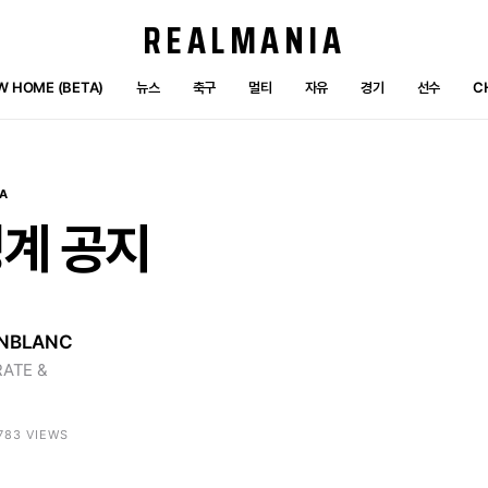
REALMANIA
W HOME (BETA)
뉴스
축구
멀티
자유
경기
선수
C
A
징계
공지
NBLANC
ATE &
4783 VIEWS