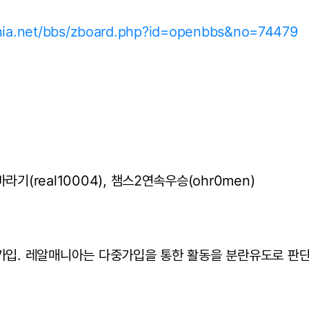
ania.net/bbs/zboard.php?id=openbbs&no=74479
라기(real10004), 챔스2연속우승(ohr0men)
중가입. 레알매니아는 다중가입을 통한 활동을 분란유도로 판