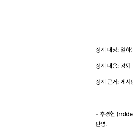
징계 대상: 일하는소
징계 내용: 강퇴
징계 근거: 게시
- 추경헌 (rrdde
판명.