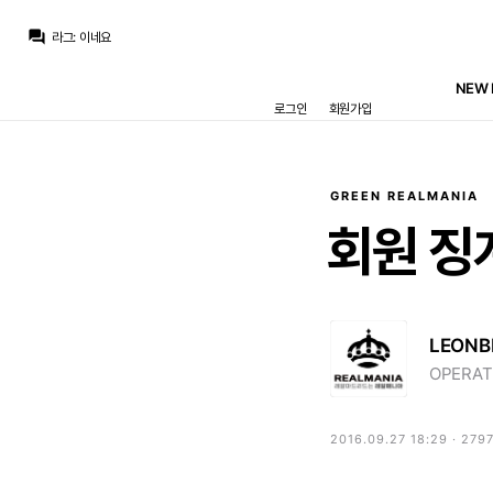
라그
:
지금 월드컵도 못 가고 레알에서도 방출하니마니 하는데
question_answer
라그
:
이네요
라그
:
이젠 슬슬 자기 나가리 되니까 뭔가 보여줘야 한다 마음만 앞서는 느낌이넹
라그
:
처음에는 부상으로 인한 폼 저하라고 생각했는데
NEW 
No.5_Zidane
:
수비멘디는 로드리보다도 현실성이 없는데 ㅋㅋㅋ
로그인
회원가입
뉴스봇
:
AS) 레알, AI 추천 수비미디 영입
뉴스봇
:
MARCA) 레알, 부다페스트서 푸슈카시 추모
흰둥이
:
ㅋㅋㅋ 브뉴데 이게 17위임? 겨울왕국2랑 거의 비슷하다고?? 그냥 제정신이 아닌듯 ㅋㅋ
닥터 둠
:
m.fmkorea.com/best/10188761277
닥터 둠
:
공식적으로 집계되면 17위 겨울 왕국 2(14.53억) 바로 밑
GREEN REALMANIA
라그
:
지금 월드컵도 못 가고 레알에서도 방출하니마니 하는데
회원
징
LEONB
OPERAT
2016.09.27 18:29 · 279