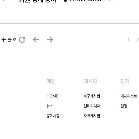
refresh
arrow_back
arrow_forward
add
글쓰기
1
2
메인
게시판
경기
HOME
축구게시판
매치리포트
뉴스
멀티미디어
일정
공지사항
자유게시판