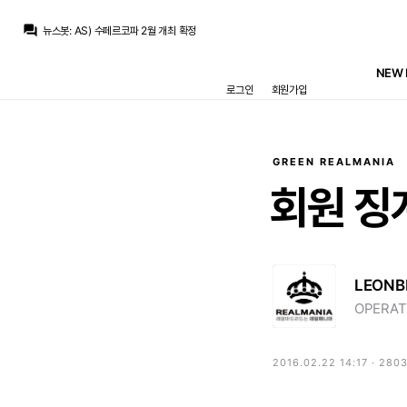
흰둥이
:
오 2월이면 리그 일정이랑 겹치겠네 ㅋㅋ 어차피 우리는 또 결승가서 우승할 듯
question_answer
뉴스봇
:
AS) 수페르코파 2월 개최 확정
뉴스봇
:
MARCA) 레알, 부다페스트서 페렌츠바로시전
뉴스봇
:
COPE) 디오망데, 레알 첫 훈련 완료
NEW 
뉴스봇
:
공홈) 레알 마드리드, 부다페스트 도착
로그인
회원가입
뉴스봇
:
COPE) 레알, 로드리 거절 후 영입 포기
뉴스봇
:
SER) 바르사, 로드리 영입 첫 제안 거절
뉴스봇
:
공홈) 레알, 페렌츠바로시전 명단 발표
뉴스봇
:
COPE) 로드리, 바르사행에 레알 비판
베르스타펜
:
맨시티는 최소 70m 파운드 라던데
GREEN REALMANIA
흰둥이
:
오 2월이면 리그 일정이랑 겹치겠네 ㅋㅋ 어차피 우리는 또 결승가서 우승할 듯
회원
징
LEONB
OPERAT
2016.02.22 14:17 · 280