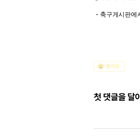
- 축구게시판에
emoji_emotions
좋아요
첫 댓글을 달