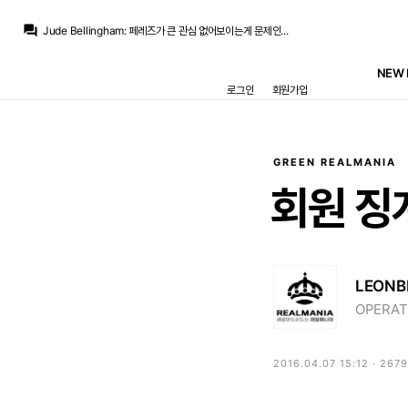
흰둥이
:
ㅋㅋ 페레즈 이번엔 진짜 관심 없어보이긴 함. 벵여르 영입할 돈도 안 쓰고 싶어하는 느낌임.
question_answer
Jude Bellingham
:
페레즈가 큰 관심 없어보이는게 문제인...
닥터 둠
:
/chat_images/20260807_021415_6a74c0e759180.jpg
닥터 둠
:
데드라인) 사이클롭스역으로 킷 코너 캐스팅
NEW 
Jude Bellingham
:
맨시티 요구를 바르샤가 맞춰주길 힘들거라 마지막 기회는 있다고 보는데
로그인
회원가입
no6Redondo
:
올시즌 끝나고 퇴임압박 들어올거라고 봅니다
no6Redondo
:
벨추발 계속 봐야한다는게
no6Redondo
:
무관도 뭐 다상관없는데
M.Salgado
:
비니 연봉협상에도 구단이 마음에 둔 상한선이 있었듯이, 서른살 부상잦은 뛰어난 선수 영입하는거에도 구단이 마음에 둔 선이 있겠죠
no6Redondo
:
리그는 한 오연패할듯하고
GREEN REALMANIA
흰둥이
:
ㅋㅋ 페레즈 이번엔 진짜 관심 없어보이긴 함. 벵여르 영입할 돈도 안 쓰고 싶어하는 느낌임.
회원
징
LEONB
OPERAT
2016.04.07 15:12 · 267