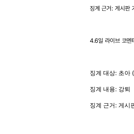
징계 근거: 게시판 
4.6일 라이브 코멘
징계
대상:
초아
징계
내용:
강퇴
징계
근거:
게시