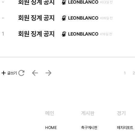
회원 징계 공지
-
LEONBLANCO
403일 전
회원 징계 공지
-
LEONBLANCO
406일 전
회원 징계 공지
1
LEONBLANCO
416일 전
refresh
arrow_back
arrow_forward
add
글쓰기
1
2
메인
게시판
경기
HOME
축구게시판
매치리포트