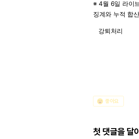
※
4월
6일
라이
징계와
누적
합산
강퇴처리
emoji_emotions
좋아요
첫 댓글을 달