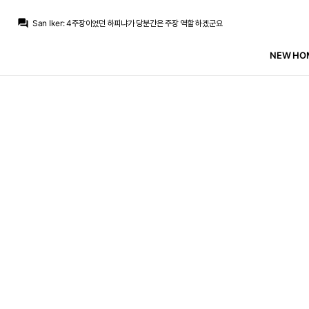
question_answer
San Iker
:
4주장이었던 하피냐가 당분간은 주장 역할 하겠군요
San Iker
:
바르셀로나는 갑자기 주장 부주장이 다 나가고 더용은 큰 부상이네요
TheWeeknd
:
부상이 상수에 잊을만 하면 퇴장으로 게임 터뜨리고
NEW HOM
San Iker
:
좋은 섭외
San Iker
:
m.ruliweb.com/av/board/300013/read/3786975
San Iker
:
저는 잘할 거라고 보네요
TheWeeknd
:
이피엘에서 사고를 더 치면 쳤지 덜하진 않을듯
TheWeeknd
:
리버풀은 쟤를 ㅋㅋㅋㅋㅋㅋㅋ
San Iker
:
엠바고 리버풀 이길 구단은 없는 거 같긴 합니다 철통 보안 ㄷㄷ
San Iker
:
리버풀 중앙 수비가 너무 얇은 상태라 좋은 임대네요