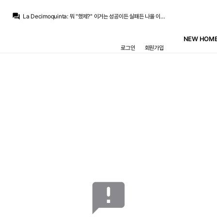
question_answer
La Decimoquinta
:
뭐 "했제?" 이거는 성공이든 실패든 나올 이야기라
라그
:
로드리가 옆동네 가서 한시즌이라도 무쌍 찍으면 축구적 리스크 생각나도 흐린 눈 할거고
데헤아
:
일단 현지팬들 민심도 안좋네요 영입대비...
NEW HOME
La Decimoquinta
:
로드리가 그만큼 돈을 벌어주지 못한다면 페레스 입장에서 굳이? 인거고
로그인
회원가입
데헤아
:
근래 유망주 영입은 대실패로 가는듯요
라그
:
이제 시즌 끝났는데 결과가 기대 이하다 그러면 반대 측이랑 팬들은 100% 로드리 영입건 걸고 나오겠죠
La Decimoquinta
:
만약 로드리가 베컴이었으면 카마빙가 그냥 자유계약선수로 풀어버려서 금전적으로 막대한 손해를 입어도 그거 베컴으로 돈벌면 된다라고 생각할수도 있겠지만
라그
:
몇년간 애지중지하던 엔드릭도 엿먹이고 있는데
Pio
:
실책을 인정할 수 없으면 물러나야함
라그
:
무리뉴라는 이질적인 존재의 영향인지는 몰라도 평소 원칙대로라면 쳐다보지도 않을 영입은 우르르 해대고
announcement