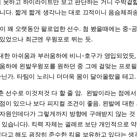
지
못하고
하이라이트만
보고
판단하는
거니
수박겉
니다.
짧게
짧게
생각나는
대로
끄적이니
음슴체죄송
이
꽤
오랫동안
팔로업한
선수.
첨
봤을때에는
중-
있었으나
최근엔
우윙포로
뛰는
듯.
대한
아쉬움과
부러움하에
비니-호구가
영입되었듯,
움하에
왼발우윙포를
원하던
중
그에
걸맞는
프로필
아닌가.
타팀이
노리니
더더욱
몸이
달아올랐을
테고.
춘
선수로
이것저것
다
할
줄
암.
왼발이라는
점에서
점이
있으나
보다
피지컬
조건이
좋음.
왼발에
대한
자원인데다가
그렇게까지
방향에
구애받지
않는
것
있습니다).
킥력
자체는
귈레르
보단
개인적으로
약
렇다고
해도
굉장히
준수한
킥을
보유하고
있다는
생