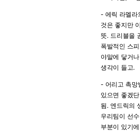
-
에릭
라멜라
것은
좋지만
뜻.
드리블을
폭발적인
스피
야말에
닿거나
생각이
들고.
-
어리고
촉망
있으면
좋겠단
됨.
엔드릭의
우리팀이
선수
부분이
있기에