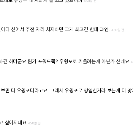
르데도
유망주
때
사와서
잘
쓰고
있으니까
450일 전
건이다
싶어서
주전
자리
차지하면
그게
최고긴
한데
과연.
450일 전
하긴
하더군요
뭔가
포워드쪽?
우윙포로
키울려는게
아닌가
싶네요
4
보면
다
우윙포더라고요.
그래서
우윙포로
영입한거라
보는게
더
맞
고
싶어지네요
450일 전