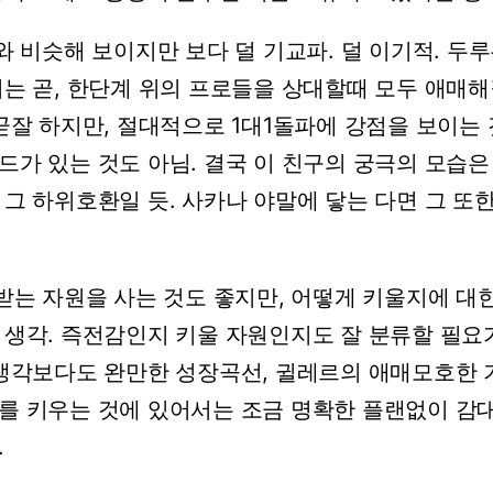
와
비슷해
보이지만
보다
덜
기교파.
덜
이기적.
두루
이는
곧,
한단계
위의
프로들을
상대할때
모두
애매해
곧잘
하지만,
절대적으로
1대1돌파에
강점을
보이는
드가
있는
것도
아님.
결국
이
친구의
궁극의
모습은
그
하위호환일
듯.
사카나
야말에
닿는
다면
그
또
받는
자원을
사는
것도
좋지만,
어떻게
키울지에
대
생각.
즉전감인지
키울
자원인지도
잘
분류할
필요
생각보다도
완만한
성장곡선,
귈레르의
애매모호한
를
키우는
것에
있어서는
조금
명확한
플랜없이
감
.