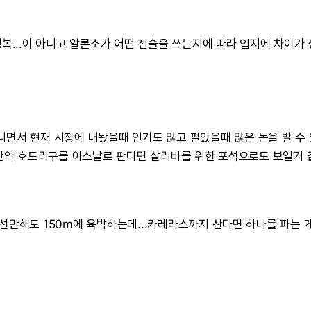
복...이
아니고
알론소가
어떤
전술을
쓰는지에
따라
입지에
차이가
니면서
현재
시장에
내놨을때
인기도
많고
팔았을때
많은
돈을
벌
수
만약
호드리구를
아스날로
판다면
살리바를
위한
포석으로도
보일거
선만해도
150m에
육박하는데...카레라스까지
산다면
하나를
파는
a