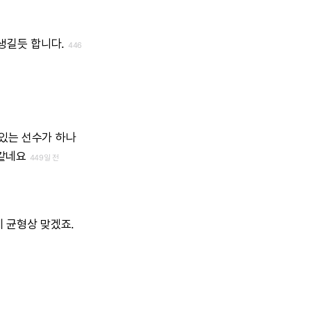
생길듯
합니다.
446
있는
선수가
하나
같네요
449일 전
게
균형상
맞겠죠.