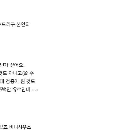
호드리구
본인의
닌가
싶어요.
것도
아니고(쓸
수
대
검증이
된
것도
5백만
유로인데
450
없죠
비니시우스