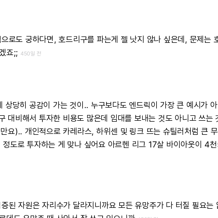
적으로도
궁하다면,
호드리구를
파는게
젤
낫지
않나
싶은데,
문제는
겠죠;;
450일 전
에
상당히
공감이
가는
것이..
누구보다도
엔드릭이
가장
큰
예시가
아
구
대비해서
투자한
비용도
많은데
임대를
보내는
것도
아니고
쓰는
만요)..
개인적으로
카레라스,
하위센
및
링크
뜨는
슈틸러처럼
큰
무
이
정도로
투자하는
게
맞나
싶어요
아르헨
리그
17살
바이아웃이
4천
검증된
자원은
자리수가
달라지니까요
모든
유망주가
다
터질
필요는