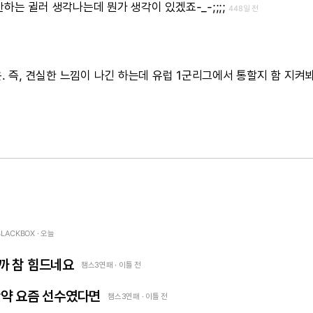
안하는
귈러
생각나는데
뭔가
생각이
있겠죠-_-;;;;
448일 전
.
즉,
견실한
느낌이
나긴
하는데
유럽
1군리그에서
통할지
함
지켜봐
BLACKBOX · 오늘
까 참 힘드네요
챔스3연패 · 이틀 전
만약 요즘 선수였다면
챔스3연패 · 이틀 전