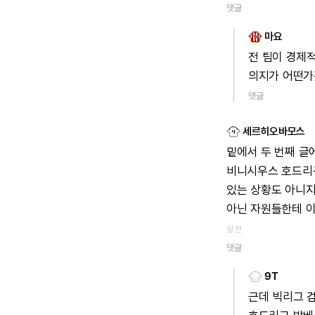
댓글
마요
전
팀이
경제
의지가
어떤가
댓글
세르히오바모스
밑에서
두
번째
글
비니시우스
호드리
있는
상황도
아니지
아닌
자원들한테
일 전
댓글
9T
근데
빅리그