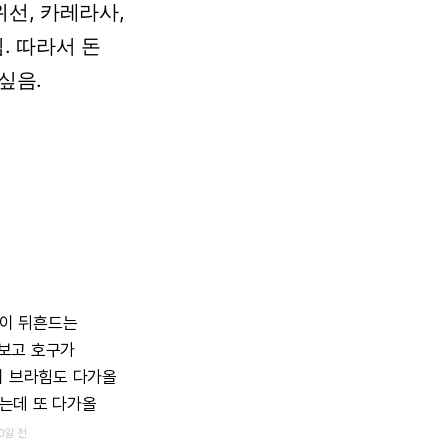
위선,
카레라사,
.
따라서
돈
싶음.
이
뒤흔드는
보고
호구가
러
브라힘도
다가올
는데
또
다가올
0일 전