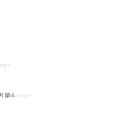
50일 전
지
않나.
450일 전