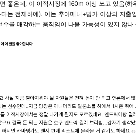
면
좋은데,
이
이적시장에
160m
이상
쓰고
있음(하
온다는
전제하에).
이는
추아메니+빙가
이상의
지출임
선수를
매각하는
움직임이
나올
가능성이
있지
않나
명이 이 글을 좋아합니다
요
사실
지금
팔아치워야
될
자원들은
전혀
돈이
안
되고
언론에서
많
되는
선수인데..지금
당장은
아니더라도
알론소볼
하에서
1시즌
뛰어
여름
이적시장에서는
정말
나가게
될지도
모르겠네요..엔드릭이랑
귈
같구요
결국
돈
되는
자원은
호구
엔드릭
귈러
브라힘...갑자기
생각났
꾸
빠지면
카마빙가도
웬지
판매
리스트에
올라올
거
같기도
하네요
45