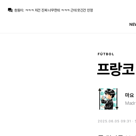
뉴스봇
:
AS) 레알 마드리드 재정 전략 공개
question_answer
흰둥이
:
ㅋㅋㅋ 저건 진짜 너무한데 ㅋㅋㅋ 근데 웃긴건 인정
챔스3연패
:
엌ㅋㅋㅋㅋㅋㅋㅋㅋ
닥터 둠
:
www.fmkorea.com/10190343611
NE
챔스3연패
:
와 ㄷㄷ 마지막 컷백 내주는거까지
ㅇ-ㅇ
:
치인다… 외모 물올랐어
ㅇ-ㅇ
:
m.fmkorea.com/index.php?mid=football_world&category=233499071&document_srl=10190273886
뉴스봇
:
The Athletic) 축구 최악의 이적 논란 톱10
닥터 둠
:
농담 중에 놀란이 어벤져스 찍으면 마크 러팔로가 몸무게 200킬로 넘을때까지 영화 안 찍을거라고...
닥터 둠
:
m.fmkorea.com/best/10189536467
FÚTBOL
뉴스봇
:
AS) 레알 마드리드 재정 전략 공개
프랑코
마요
Madri
2025.06.05 09:31 ·