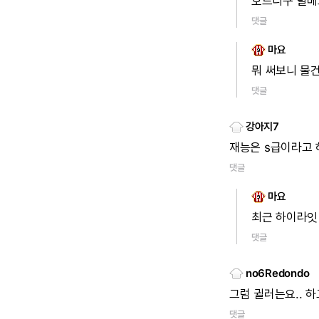
호드리구
발베
댓글
마요
뭐
써보니
물
댓글
강아지7
재능은
s급이라고
댓글
마요
최근
하이라잇
댓글
no6Redondo
그럼
귈러는요..
하
댓글