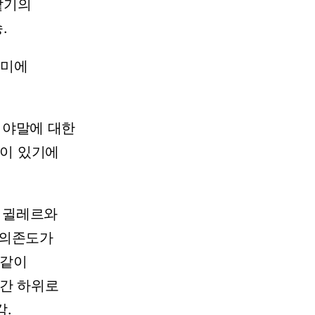
핥기의
.
공미에
야말에
대한
이
있기에
귈레르와
의존도가
같이
간
하위로
각.