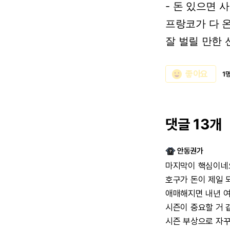
-
돈
있으면
사
프랑코가
다
잘
벌릴
만한
emoji_emotions
좋아요
1
댓글 13개
안동권가
마지막이
핵심이네
호구가
돈이
제일
애매해지면
내년
시즌이
중요할
거
시즌
부상으로
자