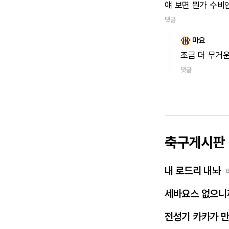
얘
보면
뭔가
수비
댓글
마요
조금
더
무거운
댓글
축구게시판
내 로드리 내놔
세바요스 없으니
전성기 카카가 