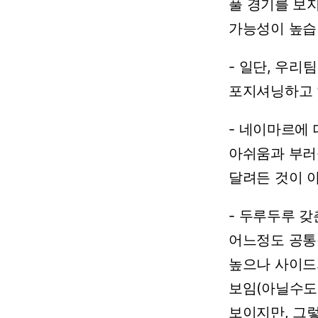
풀
경기를
보
가능성이
높습
-
일단,
우리팀
포지셔닝하고
-
네이마르에
아쉬움과
부러
달려든
것이
-
두루두루
갖
어느정도
공통
높으나
사이드
보임(아닐수도
보이지만,
그