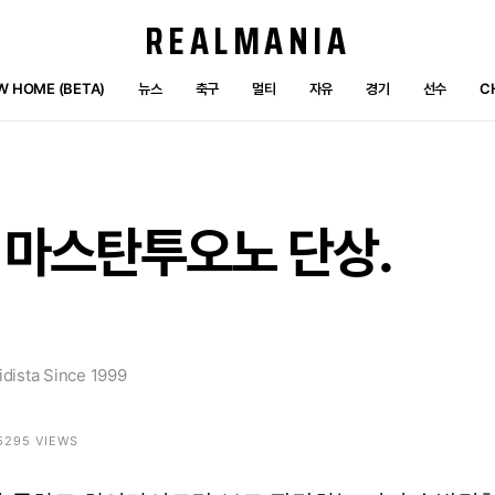
REALMANIA
W HOME (BETA)
뉴스
축구
멀티
자유
경기
선수
C
마스탄투오노
단상.
dista Since 1999
 5295 VIEWS