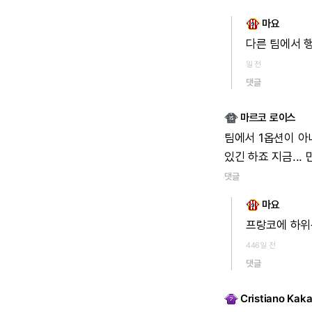
마요
다른
팀에서
행
일 전
댓글
마르코 로이스
팀에서
1옵션이
아
있긴
하죠
지금...
댓글
마요
프랑코에
하위
446일 전
댓글
Cristiano Kak