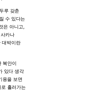
두루
갖춘
질
수
있다는
것은
아니고,
사카나
한
대박이란
한
복안이
가
있다
생각
기용을
보면
대로
흘러가는