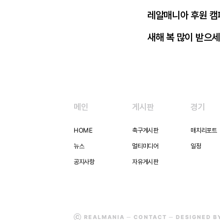
레알매니아 후원 캠
새해 복 많이 받으세
메인
게시판
경기
HOME
축구게시판
매치리포트
뉴스
멀티미디어
일정
공지사항
자유게시판
Ⓒ REALMANIA ─
CONTACT
─ DESIGNED 