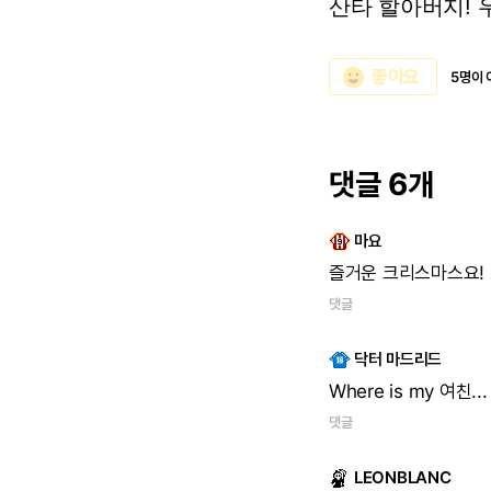
산타
할아버지!
emoji_emotions
좋아요
5명이 
댓글 6개
마요
즐거운
크리스마스요!
댓글
닥터 마드리드
Where
is
my
여친...
댓글
LEONBLANC