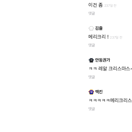
이건
좀
237일 전
댓글
김쥴
메리크리
!
237일 전
댓글
안동권가
ㅋㅋ
레알
크리스마스
댓글
맥킨
ㅋㅋㅋㅋㅋ메리크리스
댓글