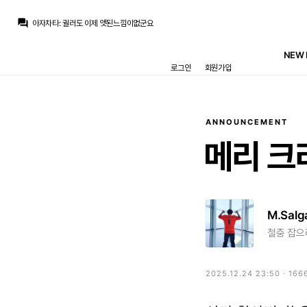
마르코 로이스
:
귈러 뭔가 나중에 수염 기를거 같은 느낌
question_answer
아자차타
:
귈러도 이제 앳된느낌이없군요
닥터 둠
:
1번은 무한도전 못친소 우승후보, 2번은 미국 콧수염 보안관, 3번은 어.... 음...
뉴스봇
:
AS) 레알 마드리드 재정 전략 공개
NEW 
흰둥이
:
ㅋㅋㅋ 저건 진짜 너무한데 ㅋㅋㅋ 근데 웃긴건 인정
로그인
회원가입
챔스3연패
:
엌ㅋㅋㅋㅋㅋㅋㅋㅋ
닥터 둠
:
www.fmkorea.com/10190343611
챔스3연패
:
와 ㄷㄷ 마지막 컷백 내주는거까지
ㅇ-ㅇ
:
치인다… 외모 물올랐어
ㅇ-ㅇ
:
m.fmkorea.com/index.php?mid=football_world&category=233499071&document_srl=10190273886
ANNOUNCEMENT
마르코 로이스
:
귈러 뭔가 나중에 수염 기를거 같은 느낌
메리
크
M.Salg
철충 잡으려
2025.12.24 23:50 · 166