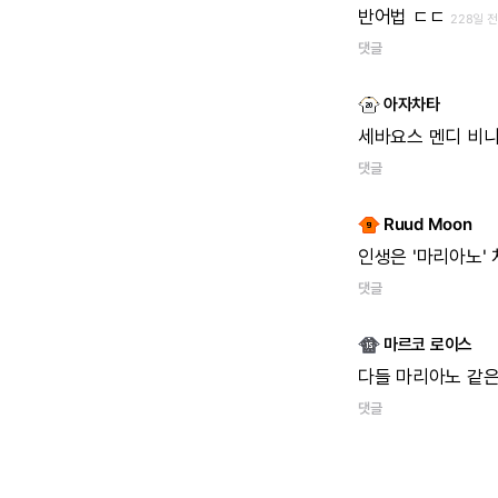
반어법
ㄷㄷ
228일 전
댓글
아자차타
세바요스
멘디
비
댓글
Ruud Moon
인생은
'마리아노'
댓글
마르코 로이스
다들
마리아노
같
댓글