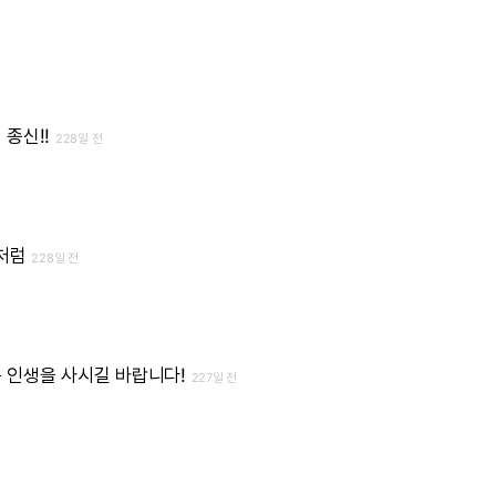
니
종신!!
228일 전
처럼
228일 전
은
인생을
사시길
바랍니다!
227일 전