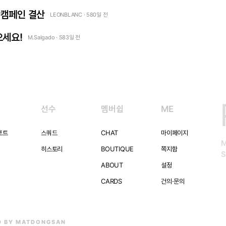
 캠페인 결산
LEONBLANC · 580일 전
으세요!
M.Salgado · 583일 전
선수
멤버쉽
ME
포트
스쿼드
CHAT
마이페이지
히스토리
BOUTIQUE
쪽지함
S
ABOUT
설정
CARDS
건의·문의
D BY MATDONGSAN