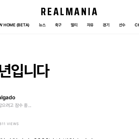
REALMANIA
W HOME (BETA)
뉴스
축구
멀티
자유
경기
선수
C
6년입니다
algado
잡으려고 잠수 중...
1811 VIEWS