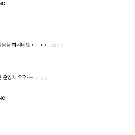
NC
악담을
하시네요
ㄷㄷㄷㄷ
228일 전
쁜
운영자
우우~~
228일 전
NC