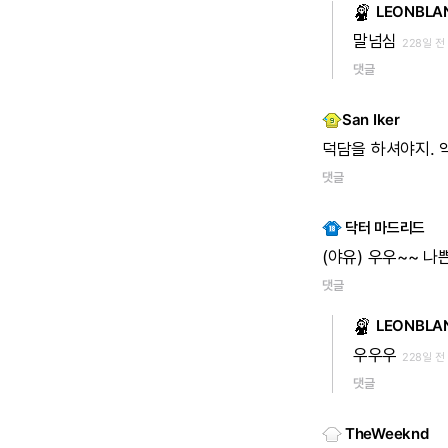
LEONBLA
말넘심
228일 전
댓글
San Iker
덕담을
하셔야지.
댓글
닥터 마드리드
(야유)
우우~~
나
댓글
LEONBLA
우우우
228일 전
댓글
TheWeeknd