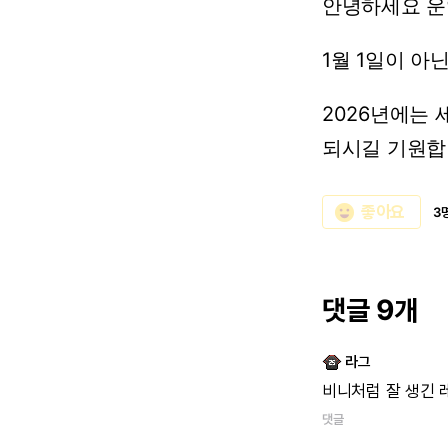
안녕하세요
운
1월
1일이
아
2026년에는
되시길
기원합
emoji_emotions
좋아요
3
댓글 9개
라그
비니처럼
잘
생긴
댓글