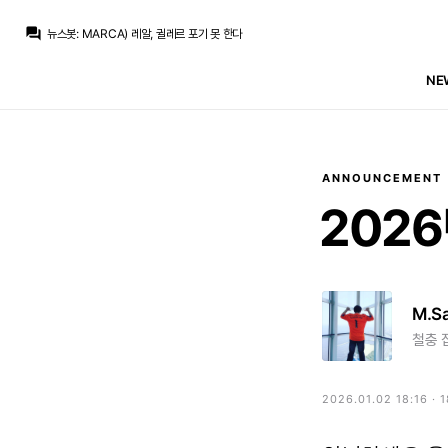
흰둥이
:
ㅇㅇ 귈레르 계속 노리는 거 맞지 ㅋㅋ 근데 페네르바체가 쉽게 안 줄 듯
question_answer
뉴스봇
:
MARCA) 레알, 귈레르 포기 못 한다
뉴스봇
:
MARCA) 무리뉴, 베르나르두 데뷔전 평가
뉴스봇
:
COPE) 카를로스 에스피, 데뷔골 소감 밝혀
NE
뉴스봇
:
공홈) 부다페스트 원정 1-2 승리
뉴스봇
:
공홈) 무리뉴, 전반 지배력에 만족감
뉴스봇
:
공홈) 에스피, 레알 데뷔골에 감격
챔스3연패
:
잘했나요 다들
SYSTEM
:
{}
왼발의족염긱스
:
비니시우스 닮은 다른 사람 아닌가
ANNOUNCEMENT
흰둥이
:
ㅇㅇ 귈레르 계속 노리는 거 맞지 ㅋㅋ 근데 페네르바체가 쉽게 안 줄 듯
202
M.S
철충 
2026.01.02 18:16 · 