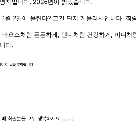
영자입니다.
2026년이
밝았습니다.
닌
1월
2일에
올린다?
그건
단지
게을러서입니다.
죄
세바요스처럼
든든하게,
멘디처럼
건강하게,
비니처
니다.
명이 이 글을 좋아합니다
레매
회원분들
모두
행복하세요
228일 전