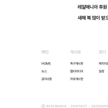
레알매니아 후원
새해 복 많이 받
메인
게시판
경기
HOME
축구게시판
매치리
뉴스
멀티미디어
일정
공지사항
자유게시판
Ⓒ REALMANIA ─
CONTACT
─ DESIGNE