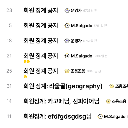
회원 징계 공지
23
운영자
6736일 전
회원 징계 공지
15
M.Salgado
6751일 전
회원 징계 공지
18
운영자
6767일 전
회원 징계 공지
21
M.Salgado
6786일 전
emoji_emotions
emoji_emotions
회원 징계 공지
25
조용조용
6840일 전
emoji_emotions
회원 징계: 라울골(geography)
31
조용조
회원징계: 카고메님, 선파이어님
14
조용조용
회원징계: efdfgdsgdsg님
11
M.Salgado