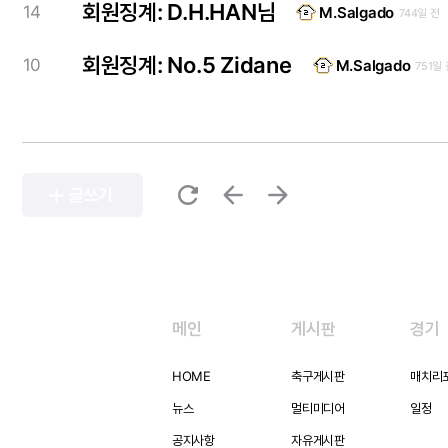
회원징계: D.H.HAN님
14
M.Salgado
744일 전
회원징계: No.5 Zidane
10
M.Salgado
751일
refresh
arrow_back
arrow_forward
add
글쓰기
메인
게시판
경기
HOME
축구게시판
매치리
뉴스
멀티미디어
일정
공지사항
자유게시판