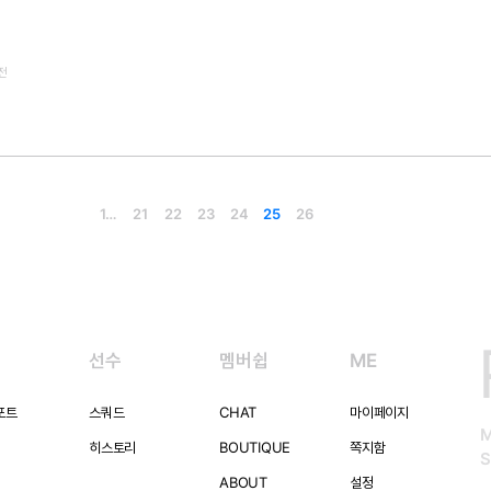
 전
1…
21
22
23
24
25
26
선수
멤버쉽
ME
포트
스쿼드
CHAT
마이페이지
히스토리
BOUTIQUE
쪽지함
S
ABOUT
설정