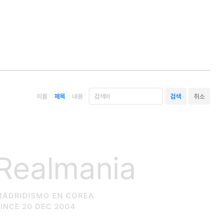
이름
제목
내용
Realmania
MADRIDISMO EN COREA
INCE 20 DEC 2004