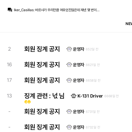
Iker_Casillas
:
저러다 팀 협상에서 파토나고 FA엔딩이 될 수도 있고요
question_answer
Iker_Casillas
:
바르샤가 우리만큼 여유있진않은데 쟤넨 몇 번이나 도박을 했던 애들이니..
zidanes pavones
:
이야ㅋㅋㅋㅋ 바르사한테 중원 탈탈털리고 또 엘클전패 보이네ㅋㅋㅋㅋ
Iker_Casillas
:
딱히 데려올 적극성은 크게 없고 올려면 와라 배짱부리다가 다른데 가는
NE
Iker_Casillas
:
요로랑 폰지때랑 비슷한거죠,, 우리가 갑 아님? 배짱부리다
Jude Bellingham
:
레알만 바라보며 기다려줄거라 생각한거죠
Jude Bellingham
:
어차피 로드리한테 큰돈 안쓰려고 천천히 느긋하게 진행하려 했더군요
Iker_Casillas
:
레알 관련 채널에선 죄다 로드리 데려오라고 시위중이죠.. 자업자득
Iker_Casillas
:
인스타뿐 아니라 유튜브 트위터
회원 징계 공지
2
운영자
652일 전
San Iker
:
댓글들은 하나 같이 전부 로드리 타령 중
Iker_Casillas
:
저러다 팀 협상에서 파토나고 FA엔딩이 될 수도 있고요
회원 징계 공지
16
운영자
6621일 전
회원 징계 공지
17
운영자
6658일 전
징계 관련 : 넋 님
13
K-131 Driver
6668일 전
emoji_emotions
emoji_emotions
회원 징계 공지
-
운영자
6731일 전
회원 징계 공지
-
운영자
6732일 전